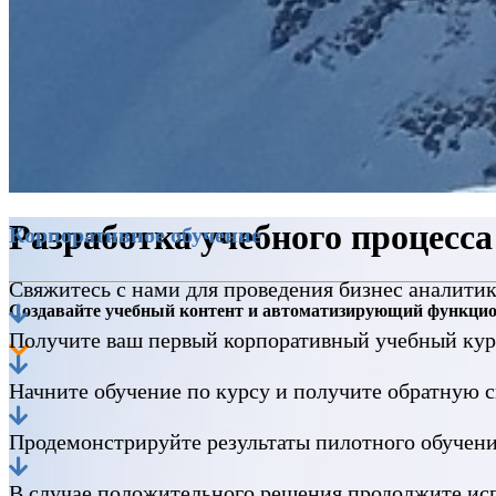
Разработка учебного процесса
Корпоративное обучение
Свяжитесь с нами для проведения бизнес аналити
Создавайте учебный контент и автоматизирующий функцио
Получите ваш первый корпоративный учебный ку
Начните обучение по курсу и получите обратную св
Продемонстрируйте результаты пилотного обучени
В случае положительного решения продолжите исп