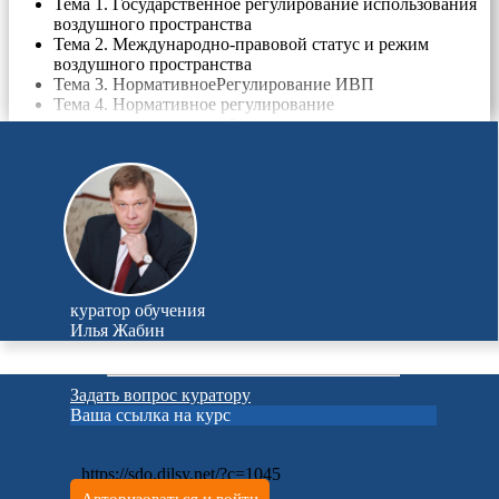
Тема 1. Государственное регулирование использования
воздушного пространства
Тема 2. Международно-правовой статус и режим
воздушного пространства
Тема 3. НормативноеРегулирование ИВП
Тема 4. Нормативное регулирование
аэронавигационного обслуживания полетов
Тема 5. Ответственность за нарушение порядка
использования воздушного пространства
куратор обучения
Илья Жабин
Задать вопрос куратору
Ваша ссылка на курс
https://sdo.dilsy.net/?c=1045