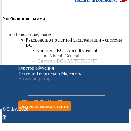
Учебная программа
Первое полугодие
Руководство по летной эксплуатации - системы
ВС
Системы ВС - Aircraft General
Aircraft General
Системы ВС - AUTOFLIGHT
System Presentation
куратор обучения
Flight Control Unit
Евгений Георгиевич Маренков
Flight Mode Annunciator
Администратор
Flight Guidance
Auto Thrust
Flight Management
Rules Regarding FM Navigation & F-PLN
Задать вопрос куратору
Guidance Principles
Авторизоваться и войти
Protections
© Dilsy, 2026
Failure Cases
Controls & Indications
Autoflight Quiz
Системы ВС - COMMUNICATIONS