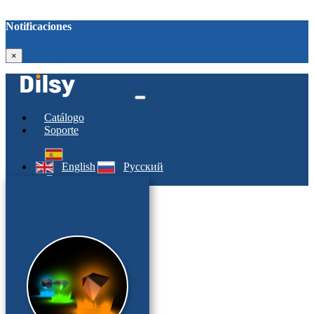
Notificaciones
×
Catálogo
Soporte
English
Русский
Entrar