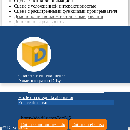
Сцена с активной анимацией
Сцена с усложненной интерактивностью
Сцена с расширенными функциями проигрывателя
Демонстрация возможностей геймификации
Дополненная реальность
Технология Leap Motion
Пример 3D сцены
curador de entrenamiento
Администратор Dilsy
Hazle una pregunta al curador
Enlace de curso
https://sdo.dilsy.net/?c=645
Entrar como un invitado
Entrar en el curso
© Dilsy, 2026