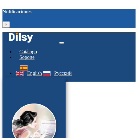
Notificaciones
×
Catálogo
Soporte
English
Русский
Entrar