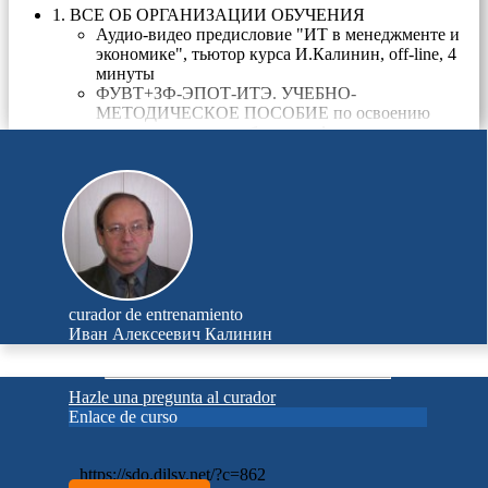
1. ВСЕ ОБ ОРГАНИЗАЦИИ ОБУЧЕНИЯ
Аудио-видео предисловие "ИТ в менеджменте и
экономике", тьютор курса И.Калинин, off-line, 4
минуты
ФУВТ+ЗФ-ЭПОТ-ИТЭ. УЧЕБНО-
МЕТОДИЧЕСКОЕ ПОСОБИЕ по освоению
дисциплины и разработке и оформлению
контрольной работы
ФУВТ-ЭПОТ-ИТЭ_Контрольные вопросы и
задачи ЗАЧЕТА_Весна2022
ФУВТ-ЭПОТ-ИТЭ_Возможные устные вопросы
преподавателя на ЗАЧЕТЕ_весна 2022
ТРЕБОВАНИЯ К ФОРМАТУ презентации
Интерактивных ПЗ
КАТАЛОГ КОМПЬЮТЕРНЫХ КУРСОВ
И.Калинина в СДО "Дилси"
curador de entrenamiento
Обучение ФУВТ-394-ЭПОТ-ИТЭ, 2-й курс, 4-й
Иван Алексеевич Калинин
семестр, Весна_2021
Все проведенные видео занятия ZOOM.
ФУВТ-394-ЭПОТ-ИТЭ_весна 2021
Hazle una pregunta al curador
ФУВТ-394-ЭПОТ-ИТЭ_ГРАФИК Занятий +
Enlace de curso
ВЕДОМОСТЬ
посещаемости_весна2021_текущий
ФУВТ-394-ЭПОТ-ИТЭ_ГРАФИК
https://sdo.dilsy.net/?c=862
Интерактивных ПЗ_весна2021_текущий